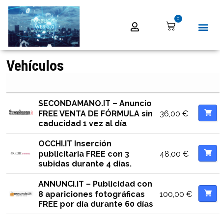
0
Vehículos
SECONDAMANO.IT – Anuncio
36,00
€
FREE VENTA DE FÓRMULA sin
caducidad 1 vez al día
OCCHI.IT Inserción
48,00
€
publicitaria FREE con 3
subidas durante 4 días.
ANNUNCI.IT – Publicidad con
100,00
€
8 apariciones fotográficas
FREE por día durante 60 días