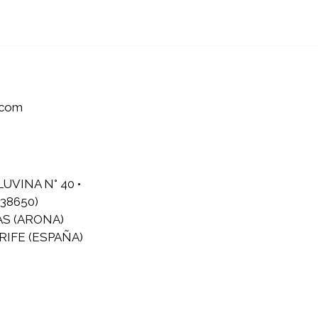
.com
LUVINA N° 40 •
38650)
AS (ARONA)
IFE (ESPAÑA)