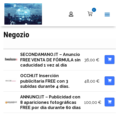
0
Negozio
SECONDAMANO.IT – Anuncio
36,00
€
FREE VENTA DE FÓRMULA sin
caducidad 1 vez al día
OCCHI.IT Inserción
48,00
€
publicitaria FREE con 3
subidas durante 4 días.
ANNUNCI.IT – Publicidad con
100,00
€
8 apariciones fotográficas
FREE por día durante 60 días