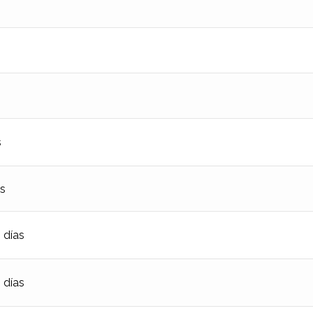
s
as
 días
 días