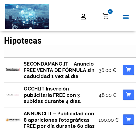
0
Hipotecas
SECONDAMANO.IT – Anuncio
36,00
€
FREE VENTA DE FÓRMULA sin
caducidad 1 vez al día
OCCHI.IT Inserción
48,00
€
publicitaria FREE con 3
subidas durante 4 días.
ANNUNCI.IT – Publicidad con
100,00
€
8 apariciones fotográficas
FREE por día durante 60 días