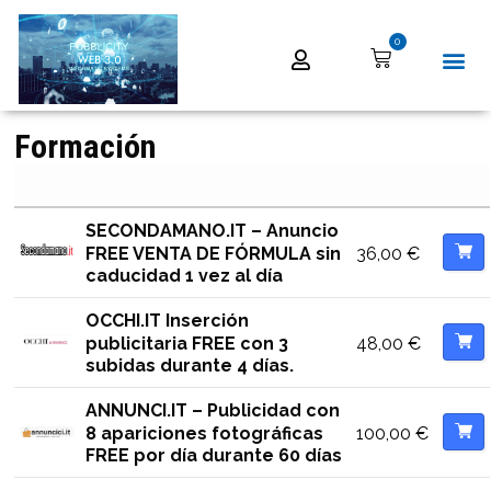
0
Formación
SECONDAMANO.IT – Anuncio
36,00
€
FREE VENTA DE FÓRMULA sin
caducidad 1 vez al día
OCCHI.IT Inserción
48,00
€
publicitaria FREE con 3
subidas durante 4 días.
ANNUNCI.IT – Publicidad con
100,00
€
8 apariciones fotográficas
FREE por día durante 60 días